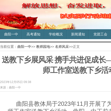
曲阳一中
高考通知
学校概况
新闻通知
党团工会
当前位置：
曲阳一中
>>
教师园地
>>
名师风采
>>正文
送教下乡展风采 携手共进促成长
师工作室送教下乡活
2023年12月05日 09:38
来源：曲阳一中
曲阳县教体局于2023年11月开展