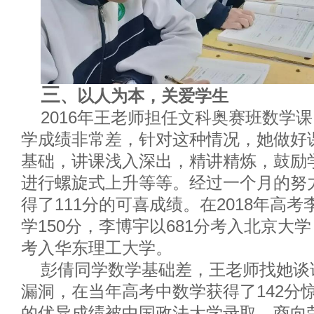
三
、
以人为本，关爱学生
2
016
年
王老师
担任文科奥赛班数学课
学成绩非常差，针对这种情况，
她
做好
基础，讲课浅入深出，
精
讲精炼，鼓励
进行螺旋式上升等等。经过一个月的努
得了
1
11
分的可喜成绩。在
2
018
年高考
学
1
50
分，李博宇以
681
分考入北京大学
考入华东理工大学。
彭倩同学
数学基础差
，
王老师
找她谈
漏洞，在当年高考中数学获得了
142
分
的优异成绩被中国政法大学录取。商向