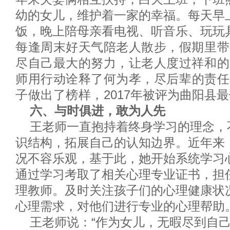
幼的女儿，维护着一家的幸福。每天早
饭
，
晚上陪
母亲
看电视、听音乐、玩玩
每逢
周末
好天气陪老人散步，假期里带
尽自己最大的努力，让老人度过祥和的
师
用行动诠释了何为孝
，
尽后辈的责任
子做出了榜样，
2
017
年被评为曲阳县最
六
、与时俱进，敢为人先
王老师
一直抱持着终身学习的理念，
识结构，拓展自己的认知边界。近年来
况不容乐观，基于此，
她
开始系统学习
通过学习考取了相关心理专业证书，担
理教师。
及时
关注孩子们的心理健康状
心理需求，对他们进行专业的心理帮助
王老师说：
“
作为女儿，无暇尽到自