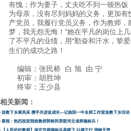
有愧；作为妻子，丈夫吃不到一顿热饭
为母亲，没有尽到妈妈的义务，更加有
产
党员，
我
履行党员义务
，
作为
教师
，
梦，我无怨无悔！
”
她
在平凡的岗位上
几
了
不平凡的业绩，用
“勤奋和汗水，挚爱
生
们
的成功之路！
编辑：张民桥 白 旭 由 宁
初审：胡胜坤
终审：王少县
相关新闻：
·
送教下乡展风采 携手共进促成长—记曲阳一中名师工作室送教下乡活动
·
喜报：热烈祝贺我校教师郭铁民荣获河北省师德标兵！
·
【人民的好教师】保定市师德标兵高晓飞 以德立行 润物无声