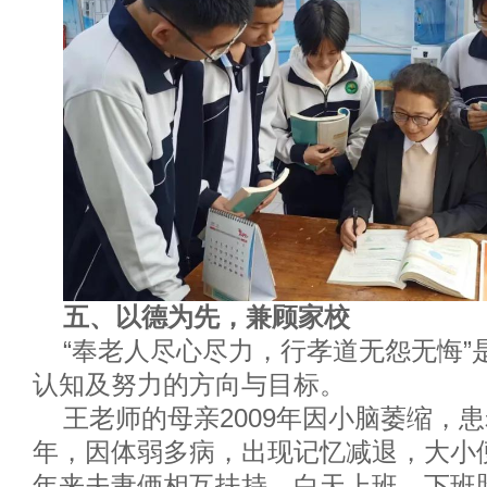
五、
以德为先，兼顾家校
“
奉老人尽心尽力，行孝道无怨无悔
”
认知及努力的方向与目标。
王老师的
母亲
2009
年因小脑萎缩，患
年，因体弱多病，出现记忆减退，大小
年来夫妻俩相互扶持，白天上班，下班