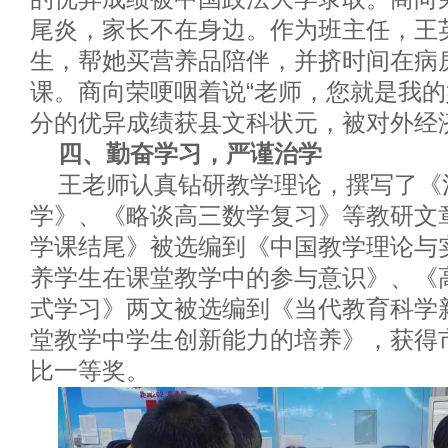
尾炎，家长不在身边。作为班主任，
王
生，帮她买营养品陪伴，并挤时间在病
课。商向荣哽咽着说
“老师，
您
就是我的
分的优异成绩获县文科状元，被对外经
四、勤奋学习，严谨治学
王老师
认真钻研教学理论，撰写了《
学》、《略谈高三数学复习》等教研文
学课结尾》被选编到《中国教学理论与
养学生在课堂教学中的参与意识》、《
式学习》两文被选编到《当代教育科学
堂教学中学生创新能力的培养》，获得
比一等奖。