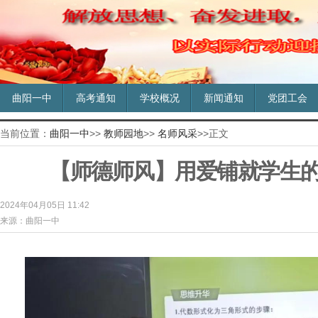
曲阳一中
高考通知
学校概况
新闻通知
党团工会
当前位置：
曲阳一中
>>
教师园地
>>
名师风采
>>正文
【师德师风】用爱铺就学生
2024年04月05日 11:42
来源：曲阳一中