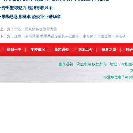
·
秀出篮球魅力 现我青春风采
·
勤勤恳恳育桃李 兢兢业业谱华章
上一篇：
于波：用真情传递教育力量
下一篇：
送教下乡展风采 携手共进促成长—记曲阳一中名师工作室送教下乡活动
曲阳一中
|
学校概况
|
新闻通知
|
党团工会
|
德育之窗
|
科研
曲阳县第一高级中学
版权所有 地址：河北曲阳县燕南
冀
事业单位电子标识