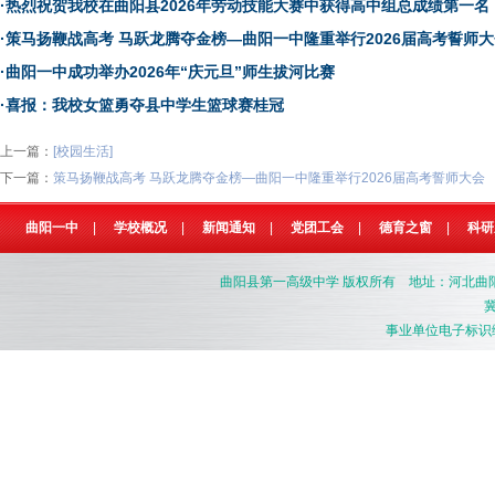
·
热烈祝贺我校在曲阳县2026年劳动技能大赛中获得高中组总成绩第一名
·
策马扬鞭战高考 马跃龙腾夺金榜—曲阳一中隆重举行2026届高考誓师大
·
曲阳一中成功举办2026年“庆元旦”师生拔河比赛
·
喜报：我校女篮勇夺县中学生篮球赛桂冠
上一篇：
[校园生活]
下一篇：
策马扬鞭战高考 马跃龙腾夺金榜—曲阳一中隆重举行2026届高考誓师大会
曲阳一中
|
学校概况
|
新闻通知
|
党团工会
|
德育之窗
|
科研
曲阳县第一高级中学
版权所有 地址：河北曲阳县燕南
冀
事业单位电子标识