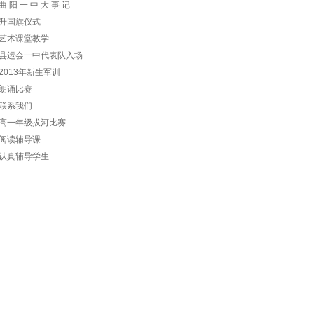
曲 阳 一 中 大 事 记
升国旗仪式
艺术课堂教学
县运会一中代表队入场
2013年新生军训
朗诵比赛
联系我们
高一年级拔河比赛
阅读辅导课
认真辅导学生