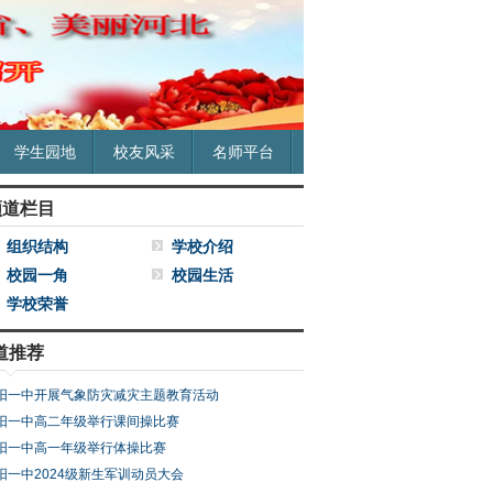
学生园地
校友风采
名师平台
频道栏目
组织结构
学校介绍
校园一角
校园生活
学校荣誉
道推荐
阳一中开展气象防灾减灾主题教育活动
阳一中高二年级举行课间操比赛
阳一中高一年级举行体操比赛
阳一中2024级新生军训动员大会