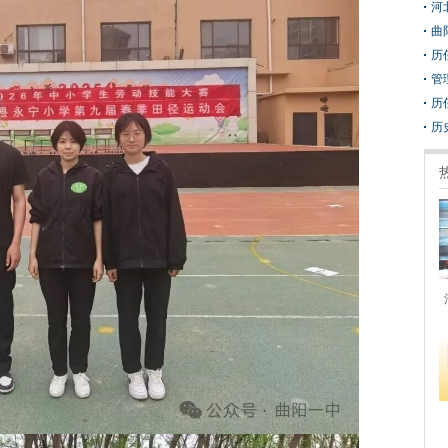
河
曲
历
管
历
历