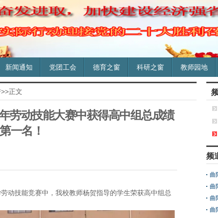
新闻通知
党团工会
德育之窗
科研之窗
教师园地
誉
>>正文
26年劳动技能大赛中获得高中组总成绩
第一名！
频
曲
曲
学劳动技能竞赛中，我校教师杨贺指导的学生荣获高中组总
曲
曲