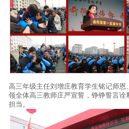
高三年级主任刘增庄教育学生铭记师恩
领全体高三教师庄严宣誓，铮铮誓言诠
担当。