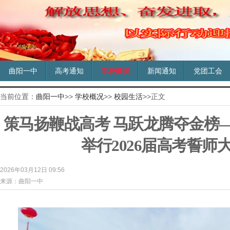
曲阳一中
高考通知
学校概况
新闻通知
党团工会
当前位置：
曲阳一中
>>
学校概况
>>
校园生活
>>正文
策马扬鞭战高考 马跃龙腾夺金榜
举行2026届高考誓师
2026年03月12日 09:56
来源：曲阳一中