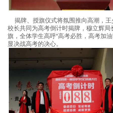
揭牌、授旗仪式将氛围推向高潮，王
校长共同为高考倒计时揭牌，穆立辉局
旗，全体学生高呼“高考必胜，高考加油
显决战高考的决心。