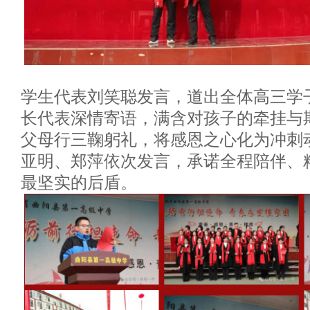
学生代表刘笑聪发言，道出全体高三学
长代表深情寄语，满含对孩子的牵挂与
父母行三鞠躬礼，将感恩之心化为冲刺
亚明、郑萍依次发言，承诺全程陪伴、
最坚实的后盾。