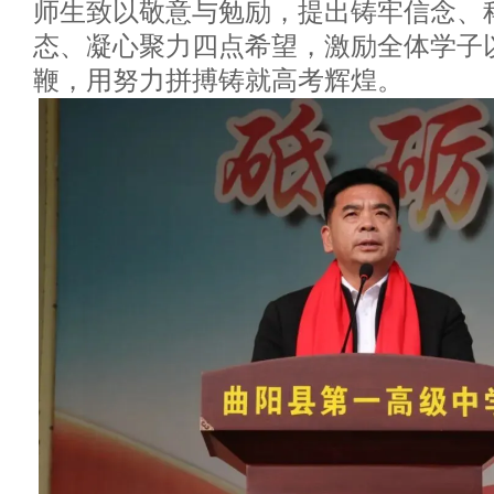
师生致以敬意与勉励，提出铸牢信念、
态、凝心聚力四点希望，激励全体学子
鞭，用努力拼搏铸就高考辉煌。