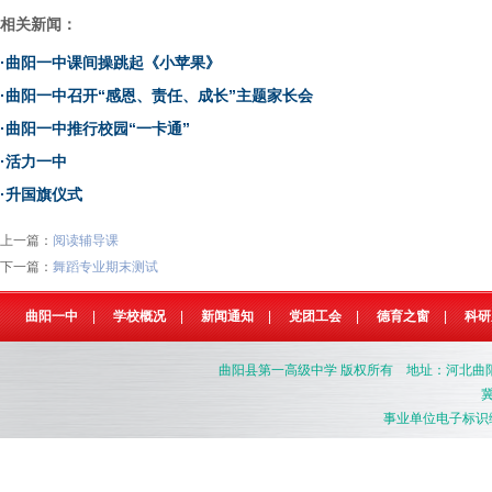
相关新闻：
·
曲阳一中课间操跳起《小苹果》
·
曲阳一中召开“感恩、责任、成长”主题家长会
·
曲阳一中推行校园“一卡通”
·
活力一中
·
升国旗仪式
上一篇：
阅读辅导课
下一篇：
舞蹈专业期末测试
曲阳一中
|
学校概况
|
新闻通知
|
党团工会
|
德育之窗
|
科研
曲阳县第一高级中学
版权所有 地址：河北曲阳县燕南
冀
事业单位电子标识