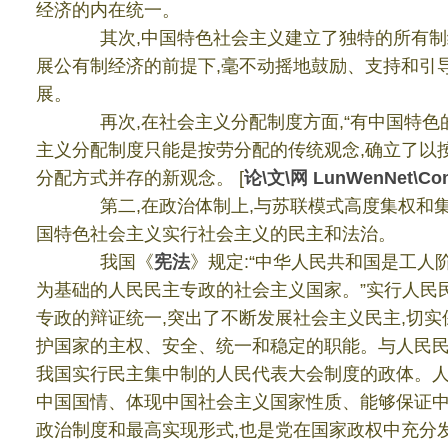
经济的内在统一。
其次
,
中国特色社会主义建立了独特的所有制
展公有制经济的前提下
,
毫不动摇地鼓励、支持和引
展。
再次
,
在社会主义分配制度方面
,“
有中国特色
主义分配制度只能是按劳分配的传统观念
,
确立了以
分配方式并存的新观念。
[
论
\
文
\
网
LunWenNet\Co
第二
,
在政治体制上
,
与苏联模式高度集权和
国特色社会主义实行社会主义的民主和法治。
我国《
宪法
》规定
:“
中华人民共和国是工人
为基础的人民民主专政的社会主义国家。
”
实行人民
专政的辩证统一
,
突出了不断发展社会主义民主
,
切实
护国家的主权、安全、统一和稳定的职能。与人民
我国实行民主集中制的人民代表大会制度的政体。
中国国情、体现中国社会主义国家性质、能够保证
政治制度和最高实现形式
,
也是党在国家政权中充分