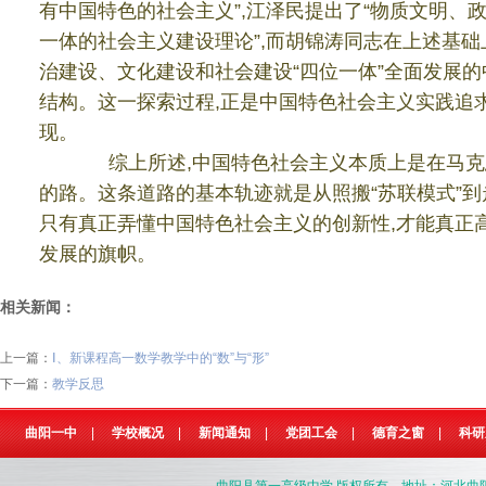
有中国特色的社会主义
”,
江泽民提出了
“
物质文明、
一体的社会主义建设理论
”,
而胡锦涛同志在上述基础
治建设、文化建设和社会建设
“
四位一体
”
全面发展的
结构。这一探索过程
,
正是中国特色社会主义实践追
现。
综上所述
,
中国特色社会主义本质上是在马克
的路。这条道路的基本轨迹就是从照搬
“
苏联模式
”
到
只有真正弄懂中国特色社会主义的创新性
,
才能真正
发展的旗帜。
相关新闻：
上一篇：
Ⅰ、新课程高一数学教学中的“数”与“形”
下一篇：
教学反思
曲阳一中
|
学校概况
|
新闻通知
|
党团工会
|
德育之窗
|
科研