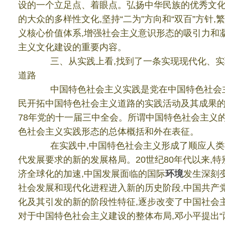
设的一个立足点、着眼点。弘扬中华民族的优秀文
的大众的多样性文化
,
坚持
“
二为
”
方向和
“
双百
”
方针
,
义核心价值体系
,
增强社会主义意识形态的吸引力和
主义文化建设的重要内容。
三、从实践上看
,
找到了一条实现现代化、实
道路
中国特色社会主义实践是党在中国特色社会
民开拓中国特色社会主义道路的实践活动及其成果
78
年党的十一届三中全会。所谓中国特色社会主义
色社会主义实践形态的总体概括和外在表征。
在实践中
,
中国特色社会主义形成了顺应人类
代发展要求的新的发展格局。
20
世纪
80
年代以来
,
特
济全球化的加速
,
中国发展面临的国际
环境
发生深刻
社会发展和现代化进程进入新的历史阶段
,
中国共产
化及其引发的新的阶段性特征
,
逐步改变了中国社会
对于中国特色社会主义建设的整体布局
,
邓小平提出
“