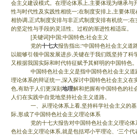
会主义建设模式。在理论体系上
,
主要体现为继承与
性与时代性及实践性相统一
;
在制度安排上
,
主要体现
相协调
,
正式制度安排与非正式制度安排有机统一
;
在
的坚定性与手段的灵活性、过程的渐进性相适应。
[
关键词
]
中国
;
中国特色
;
社会主义
党的
十七大
报告指出
:“
中国特色社会主义道
以能够引领中国发展进步
,
关键在于我们既坚持了科
又根据我国实际和时代特征赋予其鲜明的中国特色
中国特色社会主义是指中国特色社会主义道
理论体系的辩证统一
,
深入探讨中国特色社会主义在
色
,
有助于人们更深刻
地理
解和把握有中国特色的社
人们在实践中自觉地坚持社会主义道路。
一、从理论体系上看
,
坚持科学社会主义的基
际
,
形成了中国特色社会主义理论体系
党的十七大报告对中国特色社会主义理论体
色社会主义理论体系
,
就是包括邓小平理论、
‘
三个代