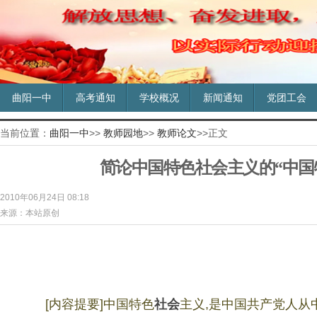
曲阳一中
高考通知
学校概况
新闻通知
党团工会
当前位置：
曲阳一中
>>
教师园地
>>
教师论文
>>正文
简论中国特色社会主义的“中国
2010年06月24日 08:18
来源：本站原创
[
内容提要
]
中国特色
社会
主义
,
是中国共产党人从