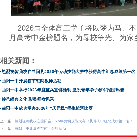
2026届全体高三学子将以梦为马、
月高考中金榜题名，为母校争光、为家
相关新闻：
·
热烈祝贺我校在曲阳县2026年劳动技能大赛中获得高中组总成绩第一名
·
曲阳一中开展春节慰问教师活动
·
曲阳一中举行2026年度征兵宣讲活动 激发青年学子参军报国热情
·
传承经典文化 彰显师者风采
·
曲阳一中成功举办2026年“庆元旦”师生拔河比赛
上一篇：
热烈祝贺我校在曲阳县2026年劳动技能大赛中获得高中组总成绩第一名！
下一篇：
曲阳一中开展春节慰问教师活动