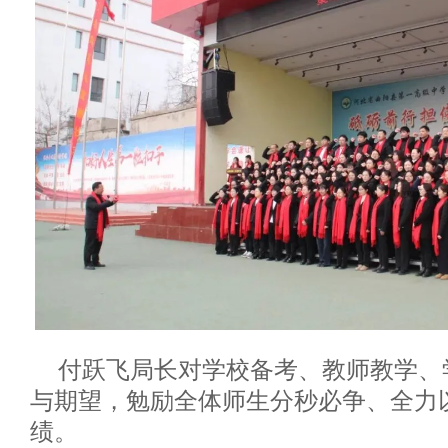
付跃飞局长对学校备考、教师教学、
与期望，勉励全体师生分秒必争、全力
绩。