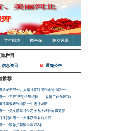
学生园地
图书馆
校友风采
频道栏目
信息资讯
通知公告
道推荐
阳县老干部十九大精神宣讲团到走进曲阳一中
阳一中召开“严明组织纪律 改进工作作风”动
领导李银峰到曲阳一中进行调研
阳一中党支部举行学习十九大精神知识竞赛
烈祝贺曲阳一中女排跻身省前八强！
阳一中紧急招聘数学教师2名