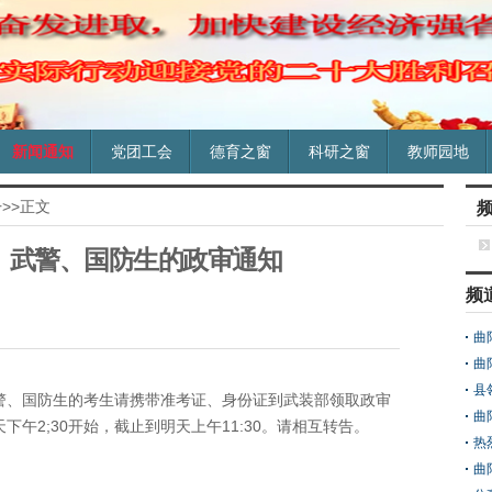
新闻通知
党团工会
德育之窗
科研之窗
教师园地
告
>>正文
队、武警、国防生的政审通知
频
曲
曲
县
警、国防生的考生请携带准考证、身份证到武装部领取政审
曲
午2;30开始，截止到明天上午11:30。请相互转告。
热
曲